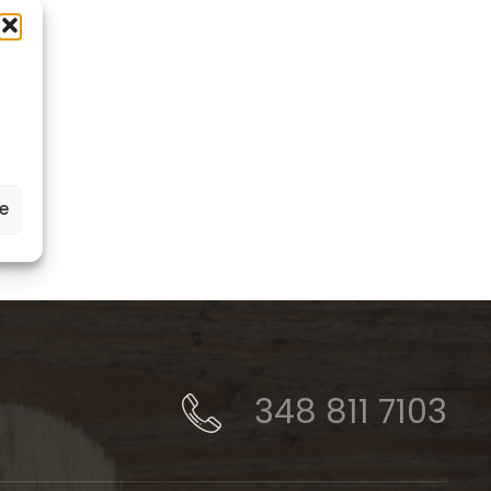
ze
348 811 7103