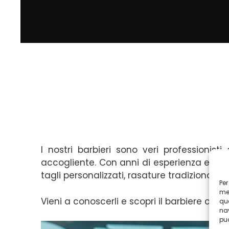
I nostri barbieri sono veri professionist
accogliente. Con anni di esperienza e una
tagli personalizzati, rasature tradizionali
Per
mem
Vieni a conoscerli e scopri il barbiere che 
que
nav
può