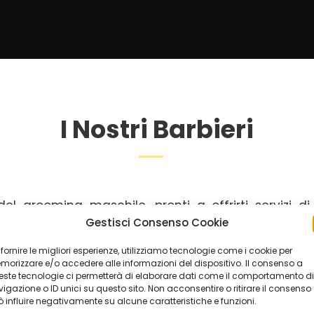
I Nostri Barbieri
i del grooming maschile, pronti a offrirti servizi 
 passione per l’arte della barba e dei capelli, ogni
Gestisci Consenso Cookie
 e trattamenti moderni per soddisfare ogni esigenza.
 fornire le migliori esperienze, utilizziamo tecnologie come i cookie per
orizzare e/o accedere alle informazioni del dispositivo. Il consenso a
fa per te!
ste tecnologie ci permetterà di elaborare dati come il comportamento di
igazione o ID unici su questo sito. Non acconsentire o ritirare il consenso
 influire negativamente su alcune caratteristiche e funzioni.