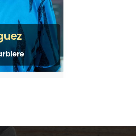
iguez
rbiere