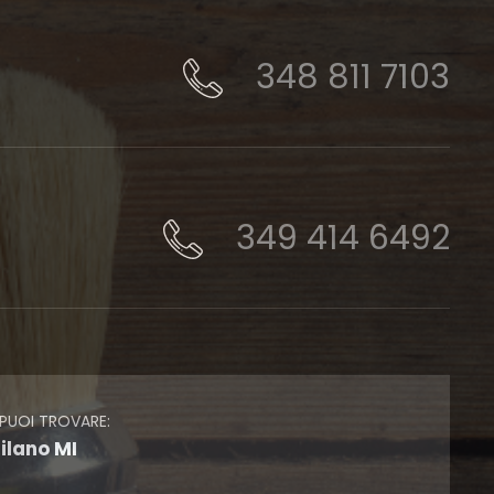
348 811 7103
349 414 6492
 PUOI TROVARE:
ilano MI