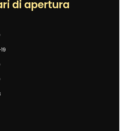
ri di apertura
9
–19
9
9
8